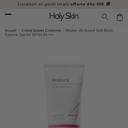
et
Livraison en point relais
offerte dès 60€ 🎁
passer
au
Panier
contenu
Accueil
/
Crème Solaire Coréenne
/
Missha - All Around Safe Block
Essence Sun EX SPF45 PA+++
Passer aux
informations
produits