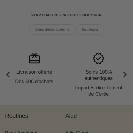
VOIR D'AUTRES PRODUITS HOLYSKIN
Crème Solaire Coréenne
Tout Missha
redeem
verified
Livraison offerte
Soins 100%
authentiques
Dès 60€ d'achats
Importés directement
de Corée
Routines
Aide