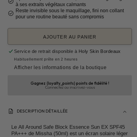
check_circle
à ses extraits végétaux calmants
Reste invisible sous le maquillage, fini non collant
check_circle
pour une routine beauté sans compromis
AJOUTER AU PANIER
Service de retrait disponible à
Holy Skin Bordeaux
Habituellement prête en 2 heures
Afficher les informations de la boutique
Gagnez {loyalty_points} points de fidélité !
Connectez ou inscrivez-vous
description
DESCRIPTION DÉTAILLÉE
Le All Around Safe Block Essence Sun EX SPF45
PA+++ de Missha (50ml) est un écran solaire léger