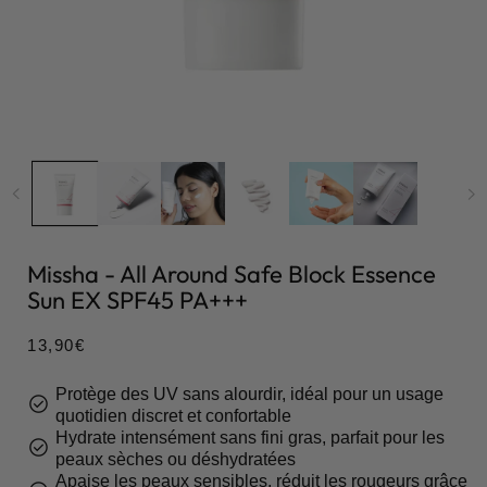
Missha - All Around Safe Block Essence
Sun EX SPF45 PA+++
Prix
13,90€
habituel
Protège des UV sans alourdir, idéal pour un usage
check_circle
quotidien discret et confortable
Hydrate intensément sans fini gras, parfait pour les
check_circle
peaux sèches ou déshydratées
Apaise les peaux sensibles, réduit les rougeurs grâce