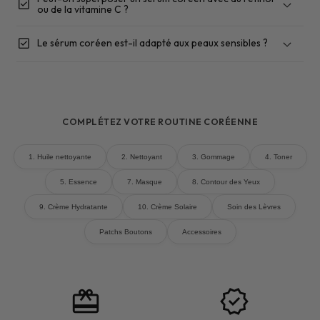
sérum coréen anti-taches
check_box
ou de la vitamine C ?
4 à 8
le matin uniquement
semaines
check_box
Le sérum coréen est-il adapté aux peaux sensibles ?
ne s'utilisent pas
soir
ensemble
2 à 3 semaines
7 à
centella asiatica, propolis, mucine d'escargot et
COMPLÉTEZ VOTRE ROUTINE CORÉENNE
10 jours d'observation
niacinamide à faible concentration (2-5%)
respecter la durée indiquée
1. Huile nettoyante
2. Nettoyant
3. Gommage
4. Toner
5. Essence
7. Masque
8. Contour des Yeux
toner coréen
9. Crème Hydratante
10. Crème Solaire
Soin des Lèvres
Patchs Boutons
Accessoires
redeem
verified