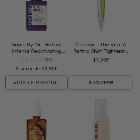
Some By Mi - Retinol
Celimax - The Vita-A
Intense Reactivating
Retinal Shot Tightening
Serum
Booster
Prix
17,90€
93
(93)
total
habituel
Prix
À partir de 22,90€
des
critiques
habituel
VOIR LE PRODUIT
AJOUTER