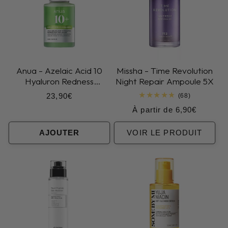
Anua - Azelaic Acid 10
Missha - Time Revolution
Hyaluron Redness
Night Repair Ampoule 5X
Soothing Serum
Prix
23,90€
68
(68)
total
habituel
Prix
À partir de 6,90€
des
critiques
habituel
AJOUTER
VOIR LE PRODUIT