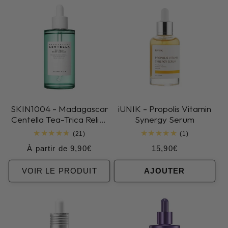
SKIN1004 - Madagascar
iUNIK - Propolis Vitamin
Centella Tea-Trica Relief
Synergy Serum
Ampoule
21
1
(21)
(1)
total
total
Prix
Prix
À partir de 9,90€
15,90€
des
des
critiques
critiques
habituel
habituel
VOIR LE PRODUIT
AJOUTER