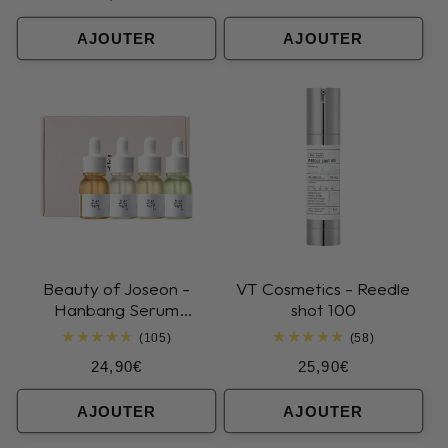
critiques
habituel
AJOUTER
AJOUTER
Beauty of Joseon -
VT Cosmetics - Reedle
Hanbang Serum
shot 100
Discovery Kit
105
58
(105)
(58)
total
total
Prix
Prix
24,90€
25,90€
des
des
critiques
critiques
habituel
habituel
AJOUTER
AJOUTER