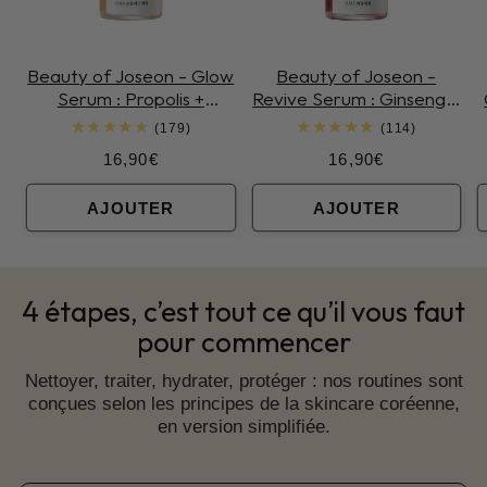
Beauty of Joseon - Glow
Beauty of Joseon -
Serum : Propolis +
Revive Serum : Ginseng +
Niacinamide
Snail Mucin
179
114
(179)
(114)
total
total
Prix
Prix
16,90€
16,90€
des
des
critiques
critiques
habituel
habituel
AJOUTER
AJOUTER
4 étapes, c’est tout ce qu’il vous faut
pour commencer
Nettoyer, traiter, hydrater, protéger : nos routines sont
conçues selon les principes de la skincare coréenne,
en version simplifiée.