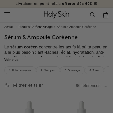
et
Livraison en point relais
offerte dès 60€ 🎁
passer
au
Panier
contenu
Accueil
/
Produits Coréens Visage
/
Sérum & Ampoule Coréenne
Sérum & Ampoule Coréenne
Le
sérum coréen
concentre les actifs là où ta peau en
a le plus besoin : anti-taches, éclat, hydratation, anti-
âge. Ces
sérums et ampoules
délivrent des résultats
Voir plus
visibles là où les soins classiques ne vont pas assez
loin.
1. Huile nettoyante
2. Nettoyant
3. Gommage
4. Toner
5. 
Filtrer et trier
96 références : Sérum & Ampoule Coréenne