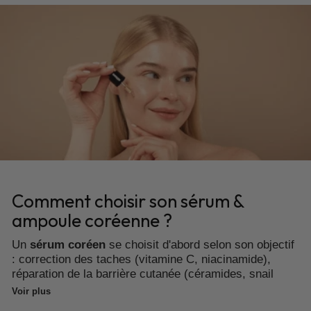
Comment choisir son sérum &
ampoule coréenne ?
Un
sérum coréen
se choisit d'abord selon son objectif
: correction des taches (vitamine C, niacinamide),
réparation de la barrière cutanée (céramides, snail
mucin), ou densification (ginseng, rétinol fermenté). La
Voir plus
concentration en actif et la texture, légère ou plus