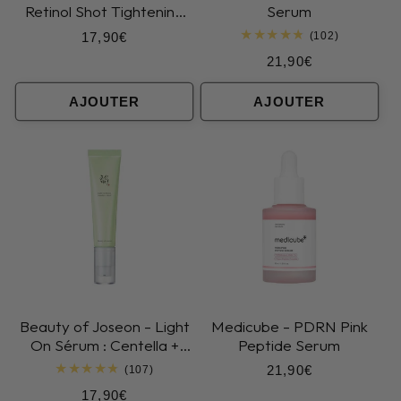
Retinol Shot Tightening
Serum
Serum
Prix
17,90€
102
(102)
total
habituel
Prix
21,90€
des
critiques
habituel
AJOUTER
AJOUTER
Beauty of Joseon - Light
Medicube - PDRN Pink
On Sérum : Centella +
Peptide Serum
Vita C
Prix
21,90€
107
(107)
total
habituel
Prix
17,90€
des