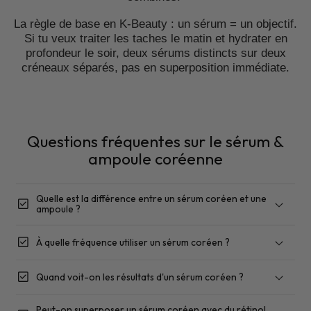
La règle de base en K-Beauty : un sérum = un objectif.
Si tu veux traiter les taches le matin et hydrater en
profondeur le soir, deux sérums distincts sur deux
créneaux séparés, pas en superposition immédiate.
Questions fréquentes sur le sérum &
ampoule coréenne
Quelle est la différence entre un sérum coréen et une
check_box
ampoule ?
check_box
À quelle fréquence utiliser un sérum coréen ?
check_box
Quand voit-on les résultats d'un sérum coréen ?
matin et soir
Peut-on superposer un sérum coréen avec du rétinol