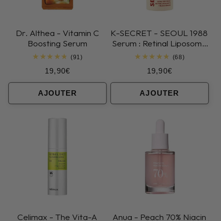
Dr. Althea - Vitamin C
K-SECRET - SEOUL 1988
Boosting Serum
Serum : Retinal Liposome
2% + Black Ginseng
91
68
(91)
(68)
total
total
Prix
Prix
19,90€
19,90€
des
des
critiques
critiques
habituel
habituel
AJOUTER
AJOUTER
Celimax - The Vita-A
Anua - Peach 70% Niacin