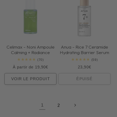
Celimax - Noni Ampoule
Anua - Rice 7 Ceramide
Calming + Radiance
Hydrating Barrier Serum
70
59
(70)
(59)
total
total
Prix
Prix
À partir de 19,90€
23,90€
des
des
critiques
critiques
habituel
habituel
VOIR LE PRODUIT
ÉPUISÉ
1
2