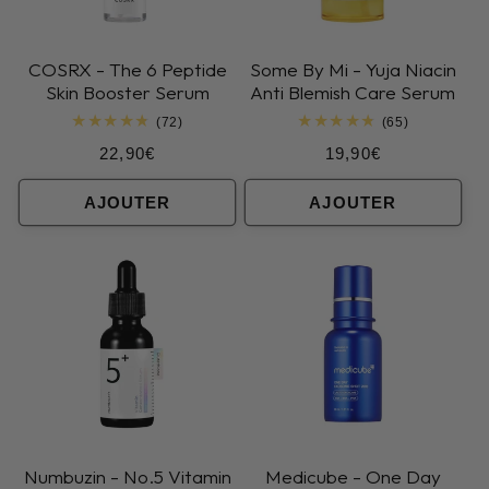
COSRX - The 6 Peptide
Some By Mi - Yuja Niacin
Skin Booster Serum
Anti Blemish Care Serum
72
65
(72)
(65)
total
total
Prix
Prix
22,90€
19,90€
des
des
critiques
critiques
habituel
habituel
AJOUTER
AJOUTER
Numbuzin - No.5 Vitamin
Medicube - One Day