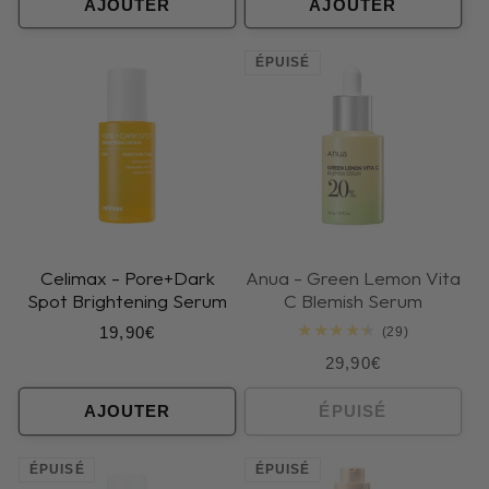
AJOUTER
AJOUTER
ÉPUISÉ
Celimax - Pore+Dark
Anua - Green Lemon Vita
Spot Brightening Serum
C Blemish Serum
Prix
19,90€
29
(29)
total
habituel
Prix
29,90€
des
critiques
habituel
AJOUTER
ÉPUISÉ
ÉPUISÉ
ÉPUISÉ