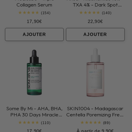
Collagen Serum
TXA 4% - Dark Spot
Correction Serum
154
140
(154)
(140)
total
total
Prix
Prix
17,90€
22,90€
des
des
critiques
critiques
habituel
habituel
AJOUTER
AJOUTER
Some By Mi - AHA, BHA,
SKIN1004 - Madagascar
PHA 30 Days Miracle
Centella Poremizing Fresh
Serum
Ampoule
110
89
(110)
(89)
total
total
Prix
Prix
17,90€
À partir de 9,90€
des
des