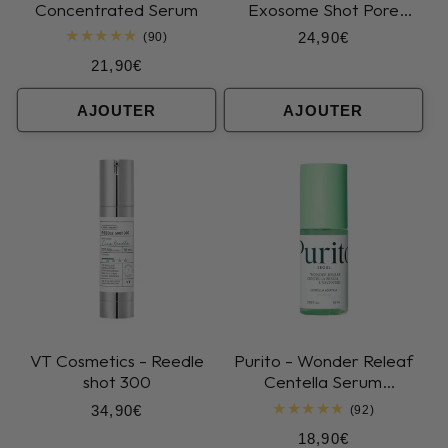
Concentrated Serum
Exosome Shot Pore
Ampoule 7500
Prix
24,90€
90
(90)
total
habituel
Prix
21,90€
des
critiques
habituel
AJOUTER
AJOUTER
VT Cosmetics - Reedle
Purito - Wonder Releaf
shot 300
Centella Serum
Unscented
Prix
34,90€
92
(92)
total
habituel
Prix
18,90€
des