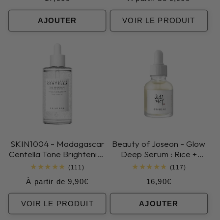
critiques
critiques
habituel
habituel
AJOUTER
VOIR LE PRODUIT
SKIN1004 - Madagascar
Beauty of Joseon - Glow
Centella Tone Brightening
Deep Serum : Rice +
Capsule Ampoule
Alpha Arbutin
111
117
(111)
(117)
total
total
Prix
Prix
À partir de 9,90€
16,90€
des
des
critiques
critiques
habituel
habituel
VOIR LE PRODUIT
AJOUTER