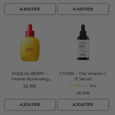
critiques
habituel
AJOUTER
AJOUTER
EQQUALBERRY -
COSRX - The Vitamin C
Vitamin Illuminating
13 Serum
Serum
Prix
22,90€
64
(64)
total
habituel
Prix
18,90€
des
critiques
habituel
AJOUTER
AJOUTER