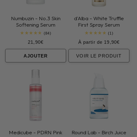
Numbuzin - No.3 Skin
d'Alba - White Truffle
Softening Serum
First Spray Serum
84
1
(84)
(1)
total
total
Prix
Prix
21,90€
À partir de 19,90€
des
des
critiques
critiques
habituel
habituel
AJOUTER
VOIR LE PRODUIT
Medicube - PDRN Pink
Round Lab - Birch Juice