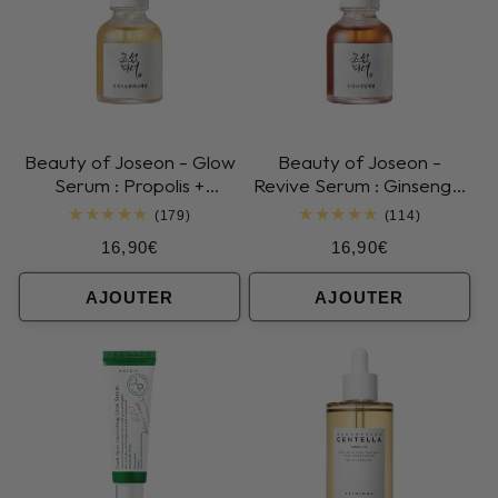
Beauty of Joseon - Glow
Beauty of Joseon -
Serum : Propolis +
Revive Serum : Ginseng +
Niacinamide
Snail Mucin
179
114
(179)
(114)
total
total
Prix
Prix
16,90€
16,90€
des
des
critiques
critiques
habituel
habituel
AJOUTER
AJOUTER