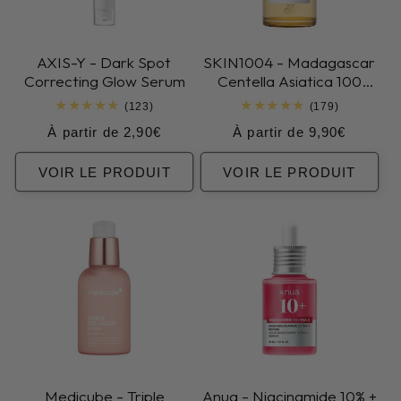
AXIS-Y - Dark Spot
SKIN1004 - Madagascar
Correcting Glow Serum
Centella Asiatica 100
Ampoule
123
179
(123)
(179)
total
total
Prix
Prix
À partir de 2,90€
À partir de 9,90€
des
des
critiques
critiques
habituel
habituel
VOIR LE PRODUIT
VOIR LE PRODUIT
Medicube - Triple
Anua - Niacinamide 10% +