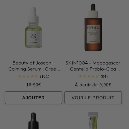
Beauty of Joseon -
SKIN1004 - Madagascar
Calming Serum : Green
Centella Probio-Cica
Tea + Panthenol
Intensive Ampoule
101
84
(101)
(84)
total
total
Prix
Prix
16,90€
À partir de 9,90€
des
des
critiques
critiques
habituel
habituel
AJOUTER
VOIR LE PRODUIT