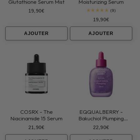
Glutathione Serum Mist
Moisturizing Serum
Prix
19,90€
9
(9)
total
habituel
Prix
19,90€
des
critiques
habituel
AJOUTER
AJOUTER
COSRX - The
EQQUALBERRY -
Niacinamide 15 Serum
Bakuchiol Plumping
Serum
Prix
Prix
21,90€
22,90€
habituel
habituel