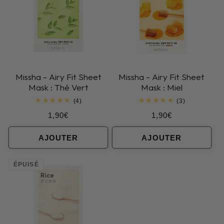
Missha - Airy Fit Sheet
Missha - Airy Fit Sheet
Mask : Thé Vert
Mask : Miel
4
3
(4)
(3)
total
total
Prix
Prix
1,90€
1,90€
des
des
critiques
critiques
habituel
habituel
AJOUTER
AJOUTER
ÉPUISÉ