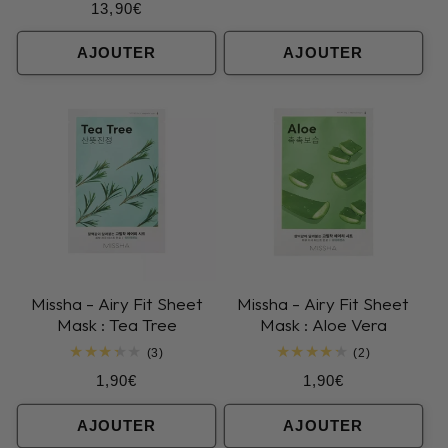
habituel
Prix
13,90€
des
critiques
habituel
AJOUTER
AJOUTER
Missha - Airy Fit Sheet
Missha - Airy Fit Sheet
Mask : Tea Tree
Mask : Aloe Vera
3
2
(3)
(2)
total
total
Prix
Prix
1,90€
1,90€
des
des
critiques
critiques
habituel
habituel
AJOUTER
AJOUTER