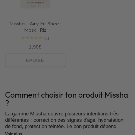
Missha - Airy Fit Sheet
Mask : Riz
5
(5)
total
Prix
1,90€
des
critiques
habituel
ÉPUISÉ
Comment choisir ton produit Missha
?
La gamme Missha couvre plusieurs intentions très
différentes : correction des signes d'âge, hydratation
de fond, protection teintée. Le bon produit dépend
d'abord de ton concern prioritaire et de ta position dans
Voir plus