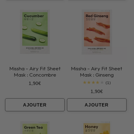
Missha - Airy Fit Sheet
Missha - Airy Fit Sheet
Mask : Concombre
Mask : Ginseng
Prix
1,90€
1
(1)
total
habituel
Prix
1,90€
des
critiques
habituel
AJOUTER
AJOUTER