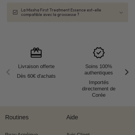
La Missha First Treatment Essence est-elle
check_box
compatible avec la grossesse ?
déconseillé
3 soirs sur 7
pendant la grossesse et l'allaitement
redeem
verified
Livraison offerte
Soins 100%
authentiques
diagnostic de peau
Dès 60€ d'achats
gratuit
Importés
directement de
Corée
Routines
Aide
Peau Acnéique
Avis Client