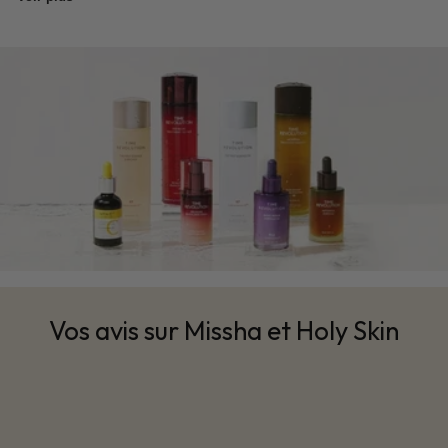
la routine.
Peau mature ou premier signe d'âge : quelle
formule choisir ?
L'Ampoule Time Revolution Night Repair 5X est taillée
pour les peaux qui commencent à perdre en densité ou
en éclat. Le bifida ferment lysate à haute concentration
agit sur la cohésion cellulaire, le niacinamide
uniformise le teint sur
4 à 6 semaines
, le rétinol
accélère le renouvellement. Elle convient aux peaux
normales à mixtes. Sur peau très sèche, associe-la à
une crème occlusante appliquée immédiatement après
pour éviter l'évaporation des actifs.
BB Cream Missha M Perfect Cover : pour quelle
Vos avis sur Missha et Holy Skin
carnation ?
La M Perfect Cover existe en plusieurs teintes, du
21
(très clair) au
31
(médium-foncé). Sur carnation claire
à médium, la teinte 23 est la plus polyvalente. La