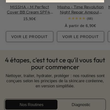
MISSHA - M Perfect
Missha - Time Revolution
Cover BB Cream SPF42
Night Repair Ampoule
PA+++
5X
Prix
15,90€
68
(68)
total
habituel
Prix
À partir de 6,90€
des
critiques
habituel
VOIR LE PRODUIT
VOIR LE PRODUIT
4 étapes, c’est tout ce qu’il vous faut
pour commencer
Nettoyer, traiter, hydrater, protéger : nos routines sont
conçues selon les principes de la skincare coréenne,
en version simplifiée.
Nos Routines
Diagnostic