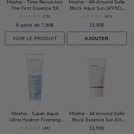
Missha - Time Revolution
Missha - All-Around Safe
The First Essence 5X
Block Aqua Sun SPF50+
PA++++
73
41
(73)
(41)
total
total
Prix
Prix
À partir de 7,90€
13,90€
des
des
critiques
critiques
habituel
habituel
VOIR LE PRODUIT
AJOUTER
Missha - Super Aqua
Missha - All Around Safe
Ultra Hyalron Foaming
Block Essence Sun EX
Cleanser
SPF45 PA+++
Prix
13,90€
44
(44)
total