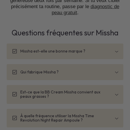
généreuse deux fois par semaine. Si tu veux cibler
précisément ta routine, passe par le
diagnostic de
peau gratuit
.
Questions fréquentes sur Missha
check_box
Missha est-elle une bonne marque ?
check_box
Qui fabrique Missha ?
Est-ce que la BB Cream Missha convient aux
check_box
peaux grasses ?
40 pays
À quelle fréquence utiliser la Missha Time
check_box
Revolution Night Repair Ampoule ?