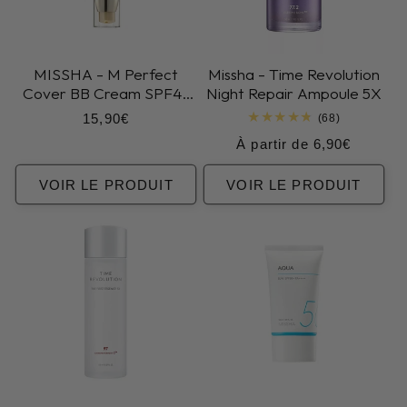
efficacité clinique et texture facile à porter. La sélection
est resserrée, sans remplissage, pour que chaque
produit justifie sa place dans ta routine.
MISSHA - M Perfect
Missha - Time Revolution
Cover BB Cream SPF42
Night Repair Ampoule 5X
PA+++
Prix
15,90€
68
(68)
total
habituel
Prix
À partir de 6,90€
des
critiques
habituel
VOIR LE PRODUIT
VOIR LE PRODUIT