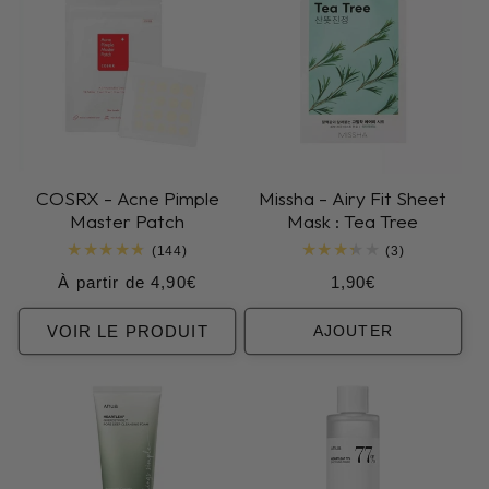
COSRX - Acne Pimple
Missha - Airy Fit Sheet
Master Patch
Mask : Tea Tree
144
3
(144)
(3)
total
total
Prix
Prix
À partir de 4,90€
1,90€
des
des
critiques
critiques
habituel
habituel
VOIR LE PRODUIT
AJOUTER