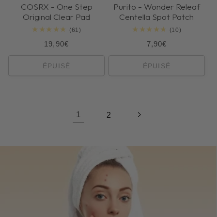
COSRX - One Step
Purito - Wonder Releaf
Original Clear Pad
Centella Spot Patch
61
10
(61)
(10)
total
total
Prix
Prix
19,90€
7,90€
des
des
critiques
critiques
habituel
habituel
ÉPUISÉ
ÉPUISÉ
1
2