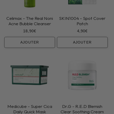
Celimax - The Real Noni
SKIN1004 - Spot Cover
Acne Bubble Cleanser
Patch
Prix
Prix
18,90€
4,90€
habituel
habituel
AJOUTER
AJOUTER
Medicube - Super Cica
Dr.G - R.E.D Blemish
Daily Quick Mask
Clear Soothing Cream