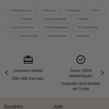
1. Huile nettoyante
2. Nettoyant
3. Gommage
4. Toner
5. Essence
6. Sérum & Ampoule
7. Masque
8. Contour des Yeux
9. Crème Hydratante
10. Crème Solaire
Soin des Lèvres
Patchs Boutons
Accessoires
redeem
verified
Livraison offerte
Soins 100%
authentiques
Dès 60€ d'achats
Importés directement
de Corée
Routines
Aide