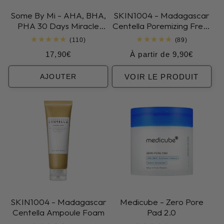
Some By Mi - AHA, BHA,
SKIN1004 - Madagascar
PHA 30 Days Miracle
Centella Poremizing Fresh
Serum
Ampoule
110
89
(110)
(89)
total
total
Prix
Prix
17,90€
À partir de 9,90€
des
des
critiques
critiques
habituel
habituel
VOIR LE PRODUIT
AJOUTER
SKIN1004 - Madagascar
Medicube - Zero Pore
Centella Ampoule Foam
Pad 2.0