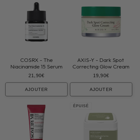
COSRX - The
AXIS-Y - Dark Spot
Niacinamide 15 Serum
Correcting Glow Cream
Prix
Prix
21,90€
19,90€
habituel
habituel
AJOUTER
AJOUTER
ÉPUISÉ