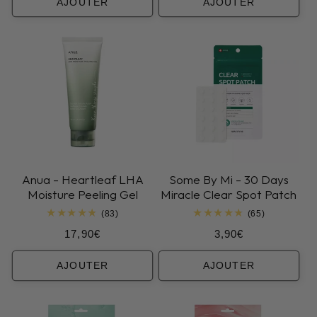
AJOUTER
AJOUTER
Anua - Heartleaf LHA
Some By Mi - 30 Days
Moisture Peeling Gel
Miracle Clear Spot Patch
83
65
(83)
(65)
total
total
Prix
Prix
17,90€
3,90€
des
des
critiques
critiques
habituel
habituel
AJOUTER
AJOUTER