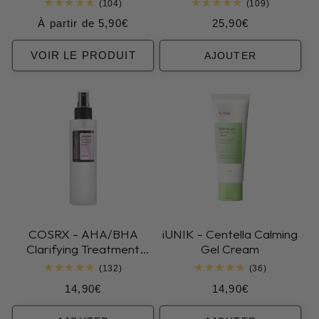
104
109
(104)
(109)
total
total
Prix
Prix
À partir de 5,90€
25,90€
des
des
critiques
critiques
habituel
habituel
VOIR LE PRODUIT
AJOUTER
COSRX - AHA/BHA
iUNIK - Centella Calming
Clarifying Treatment
Gel Cream
Toner
132
36
(132)
(36)
total
total
Prix
Prix
14,90€
14,90€
des
des
critiques
critiques
habituel
habituel