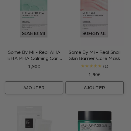
Some By Mi - Real AHA
Some By Mi - Real Snail
BHA PHA Calming Care
Skin Barrier Care Mask
Mask
Prix
1,90€
1
(1)
total
habituel
Prix
1,90€
des
critiques
habituel
AJOUTER
AJOUTER