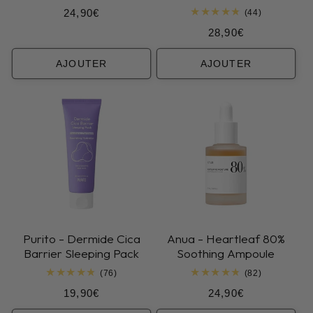
Prix
24,90€
44
(44)
total
habituel
Prix
28,90€
des
critiques
habituel
AJOUTER
AJOUTER
Purito - Dermide Cica
Anua - Heartleaf 80%
Barrier Sleeping Pack
Soothing Ampoule
76
82
(76)
(82)
total
total
Prix
Prix
19,90€
24,90€
des
des
critiques
critiques
habituel
habituel