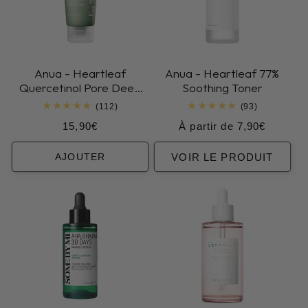
Anua - Heartleaf
Anua - Heartleaf 77%
Quercetinol Pore Deep
Soothing Toner
Cleansing Foam
112
93
(112)
(93)
total
total
Prix
Prix
15,90€
À partir de 7,90€
des
des
critiques
critiques
habituel
habituel
VOIR LE PRODUIT
AJOUTER