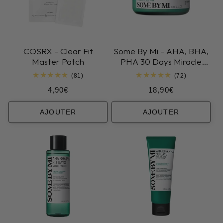
COSRX - Clear Fit
Some By Mi - AHA, BHA,
Master Patch
PHA 30 Days Miracle
Cream
81
72
(81)
(72)
total
total
Prix
Prix
4,90€
18,90€
des
des
critiques
critiques
habituel
habituel
AJOUTER
AJOUTER