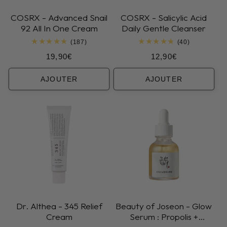
COSRX - Advanced Snail
COSRX - Salicylic Acid
92 All In One Cream
Daily Gentle Cleanser
187
40
(187)
(40)
total
total
Prix
Prix
19,90€
12,90€
des
des
critiques
critiques
habituel
habituel
AJOUTER
AJOUTER
Dr. Althea - 345 Relief
Beauty of Joseon - Glow
Cream
Serum : Propolis +