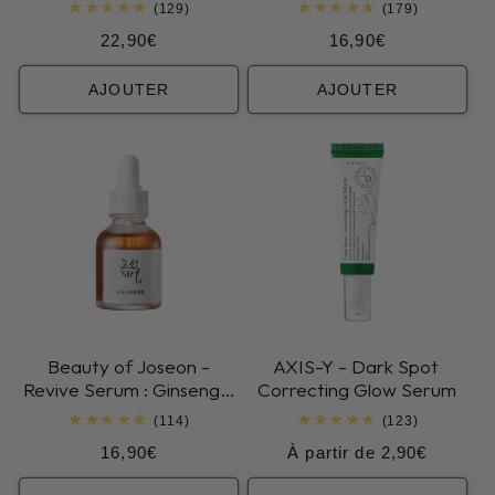
Niacinamide
129
179
(129)
(179)
total
total
Prix
Prix
22,90€
16,90€
des
des
critiques
critiques
habituel
habituel
AJOUTER
AJOUTER
Beauty of Joseon -
AXIS-Y - Dark Spot
Revive Serum : Ginseng +
Correcting Glow Serum
Snail Mucin
114
123
(114)
(123)
total
total
Prix
Prix
16,90€
À partir de 2,90€
des
des
critiques
critiques
habituel
habituel