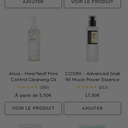
VOIR LE PRODUIT
AJOUTER
Anua - Heartleaf Pore
COSRX - Advanced Snail
Control Cleansing Oil
96 Mucin Power Essence
150
212
(150)
(212)
total
total
Prix
Prix
À partir de 5,90€
17,90€
des
des
critiques
critiques
habituel
habituel
VOIR LE PRODUIT
AJOUTER