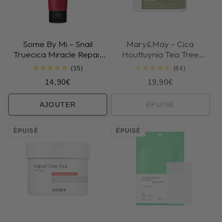
Some By Mi - Snail
Mary&May - Cica
Truecica Miracle Repair
Houttuynia Tea Tree
Low pH Gel Cleanser
Calming Mask
15
64
(15)
(64)
total
total
Prix
Prix
14,90€
19,90€
des
des
critiques
critiques
habituel
habituel
AJOUTER
ÉPUISÉ
ÉPUISÉ
ÉPUISÉ