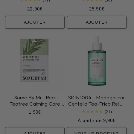
79
58
(79)
(58)
total
total
Prix
Prix
22,90€
25,90€
des
des
critiques
critiques
habituel
habituel
AJOUTER
AJOUTER
Some By Mi - Real
SKIN1004 - Madagascar
Teatree Calming Care
Centella Tea-Trica Relief
Mask
Ampoule
Prix
1,90€
21
(21)
total
habituel
Prix
À partir de 9,90€
des
critiques
habituel
VOIR LE PRODUIT
AJOUTER