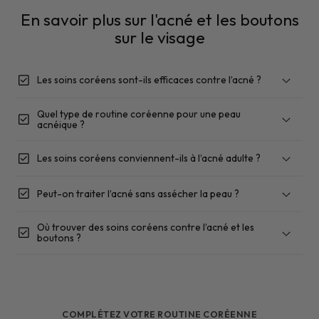
En savoir plus sur l'acné et les boutons
sur le visage
check_box
Les soins coréens sont-ils efficaces contre l’acné ?
Quel type de routine coréenne pour une peau
check_box
acnéique ?
check_box
Les soins coréens conviennent-ils à l’acné adulte ?
routine coréennes pour peau acnéique
un nettoyant doux
un
sérum ciblé
une crème hydratante non
check_box
Peut-on traiter l’acné sans assécher la peau ?
comédogène
une bonne protection solaire
Où trouver des soins coréens contre l’acné et les
check_box
boutons ?
Holy Skin
soins coréens authentiques
COMPLÉTEZ VOTRE ROUTINE CORÉENNE