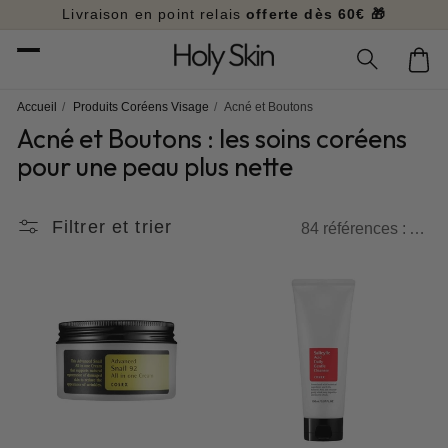
et
Livraison en point relais
offerte dès 60€ 🎁
passer
au
Panier
contenu
Accueil
/
Produits Coréens Visage
/
Acné et Boutons
Acné et Boutons : les soins coréens
pour une peau plus nette
Filtrer et trier
84 références : Acné et Boutons