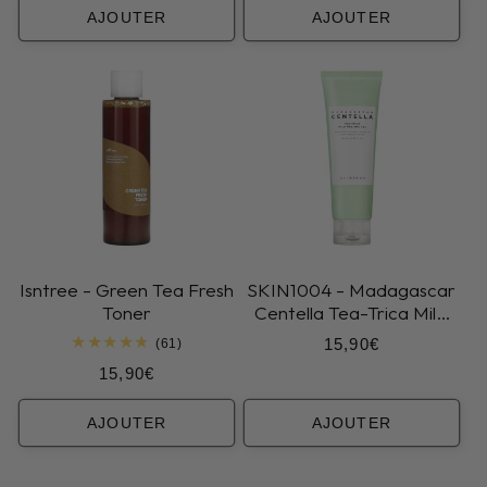
AJOUTER
AJOUTER
Isntree - Green Tea Fresh
SKIN1004 - Madagascar
Toner
Centella Tea-Trica Mild
Peeling Gel
Prix
15,90€
61
(61)
total
habituel
Prix
15,90€
des
critiques
habituel
AJOUTER
AJOUTER