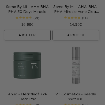
Some By Mi - AHA BHA
Some By Mi - AHA-BHA-
PHA 30 Days Miracle
PHA Miracle Acne Clear
Toner
Foam
79
94
(79)
(94)
total
total
Prix
Prix
16,90€
14,90€
des
des
critiques
critiques
habituel
habituel
AJOUTER
AJOUTER
Anua - Heartleaf 77%
VT Cosmetics - Reedle
Clear Pad
shot 100