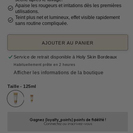
Apaise les rougeurs et irritations dès les premières
check_circle
utilisations.
Teint plus net et lumineux, effet visible rapidement
check_circle
sans routine compliquée.
AJOUTER AU PANIER
Service de retrait disponible à
Holy Skin Bordeaux
Habituellement prête en 2 heures
Afficher les informations de la boutique
Taille - 125ml
Gagnez {loyalty_points} points de fidélité !
Connectez ou inscrivez-vous