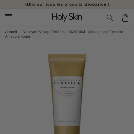
et
-10%
sur tous les produits
Biodance
!
passer
au
Panier
contenu
Accueil
/
Nettoyant Visage Coréen
/
SKIN1004 - Madagascar Centella
Ampoule Foam
Passer aux
informations
produits