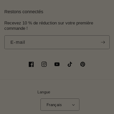
Restons connectés
SKIN1004 - Madagascar Centella
Recevez 10 % de réduction sur votre première
Ampoule Foam
commande !
E-mail
Facebook
Instagram
YouTube
TikTok
Pinterest
Langue
Français