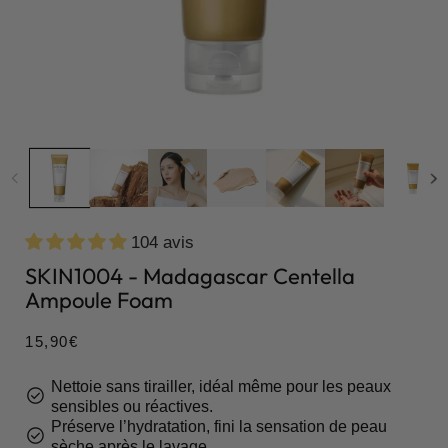
104 avis
SKIN1004 - Madagascar Centella
Ampoule Foam
Prix
15,90€
habituel
Nettoie sans tirailler, idéal même pour les peaux
check_circle
sensibles ou réactives.
Préserve l’hydratation, fini la sensation de peau
check_circle
sèche après le lavage.