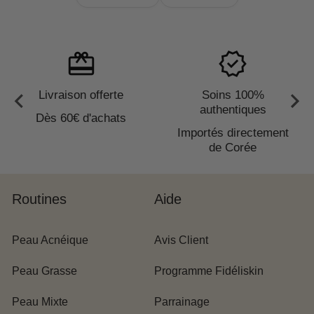
redeem
verified
Livraison offerte
Soins 100%
authentiques
Dès 60€ d'achats
Importés directement
de Corée
SKIN1004 - Madagascar Centella
Ampoule Foam
Routines
Aide
Peau Acnéique
Avis Client
Peau Grasse
Programme Fidéliskin
SKIN1004 - Madagascar Centella
Peau Mixte
Parrainage