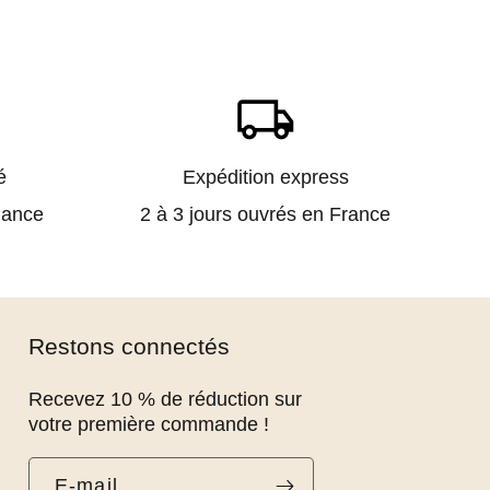
local_shipping
é
Expédition express
iance
2 à 3 jours ouvrés en France
Restons connectés
Recevez 10 % de réduction sur
votre première commande !
E-mail