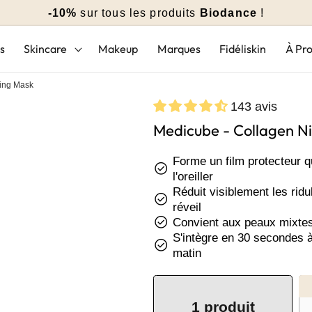
-10%
sur tous les produits
Biodance
!
s
Skincare
Makeup
Marques
Fidéliskin
À Pr
ing Mask
143 avis
Medicube - Collagen N
Forme un film protecteur qui
check_circle
l'oreiller
Réduit visiblement les ridu
check_circle
réveil
check_circle
Convient aux peaux mixtes 
S'intègre en 30 secondes à 
check_circle
matin
1 produit