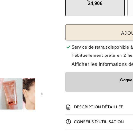
24,90€
AJO
Service de retrait disponible 
Habituellement prête en 2 h
Afficher les informations d
Gagnez 
description
DESCRIPTION DÉTAILLÉE
help
CONSEILS D'UTILISATION
La nuit, ta peau régénère