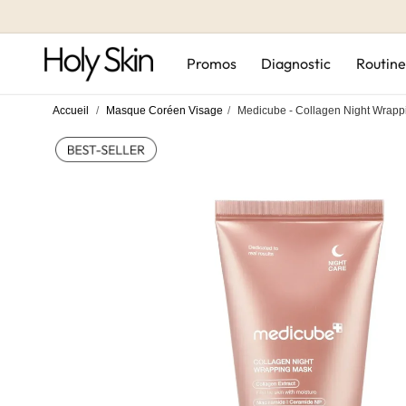
et
passer
au
contenu
Promos
Diagnostic
Routine
Accueil
/
Masque Coréen Visage
/
Medicube - Collagen Night Wrapp
Passer aux
informations
produits