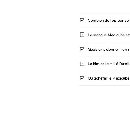
check_box
Combien de fois par sem
check_box
Le masque Medicube est-i
check_box
Quels avis donne-t-on 
check_box
Le film colle-t-il à l'oreil
check_box
Où acheter le Medicube
Holy Skin