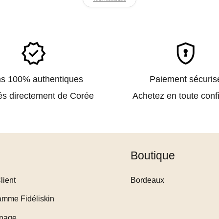
verified
encrypted
ns 100% authentiques
Paiement sécuris
és directement de Corée
Achetez en toute conf
e
Boutique
lient
Bordeaux
amme Fidéliskin
inage