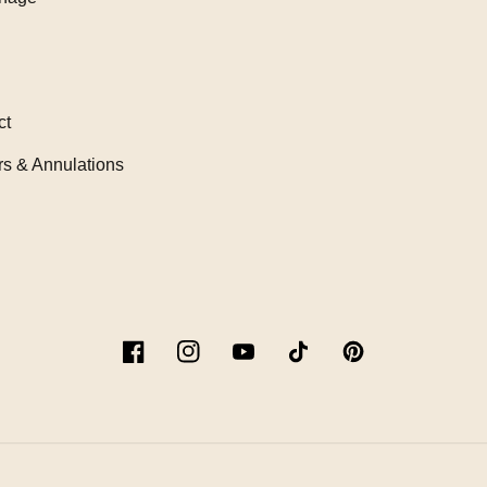
ct
rs & Annulations
Facebook
Instagram
YouTube
TikTok
Pinterest