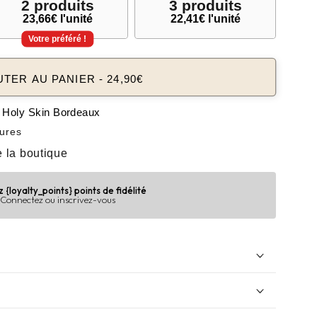
2 produits
3 produits
23,66€ l'unité
22,41€ l'unité
Votre préféré !
UTER AU PANIER
-
24,90€
à
Holy Skin Bordeaux
eures
e la boutique
{loyalty_points} points de fidélité
Connectez ou inscrivez-vous
Medicube