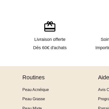
redeem
Livraison offerte
Soi
Dès 60€ d'achats
Import
Routines
Aid
Peau Acnéique
Avis C
Peau Grasse
Progr
Peau Mixte
Parra