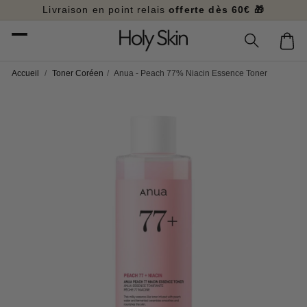
et
Livraison en point relais
offerte dès 60€ 🎁
passer
au
Panier
contenu
Accueil
/
Toner Coréen
/
Anua - Peach 77% Niacin Essence Toner
Passer aux
informations
produits