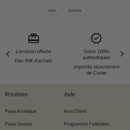
Anua
Tout Anua
redeem
verified
Livraison offerte
Soins 100%
authentiques
Dès 60€ d'achats
Importés directement
de Corée
Routines
Aide
Peau Acnéique
Avis Client
Peau Grasse
Programme Fidéliskin