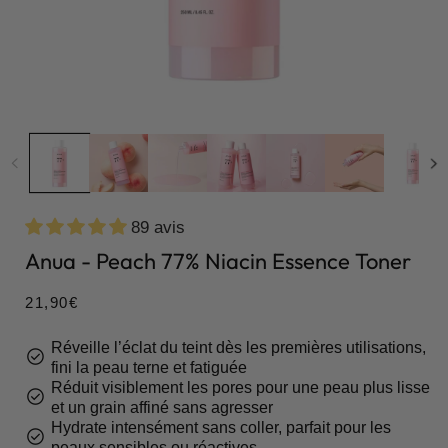
89 avis
Anua - Peach 77% Niacin Essence Toner
Prix
21,90€
habituel
Réveille l’éclat du teint dès les premières utilisations,
check_circle
fini la peau terne et fatiguée
Réduit visiblement les pores pour une peau plus lisse
check_circle
et un grain affiné sans agresser
Hydrate intensément sans coller, parfait pour les
check_circle
peaux sensibles ou réactives